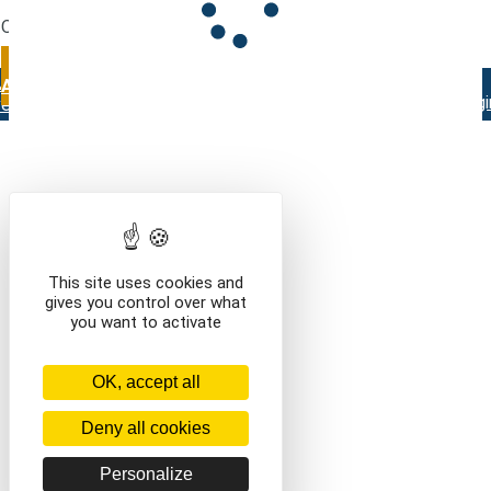
Que voulez-vous faire ?
VOIR LE CONTENU DU PANIER
CONTINUER VOS
Mentions légales
Contact
Conditions générales de
ACHATS
vente
This site uses cookies and
gives you control over what
you want to activate
OK, accept all
Deny all cookies
Personalize